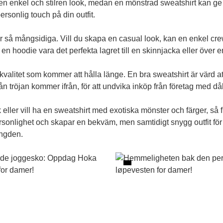
ör en enkel och stilren look, medan en mönstrad sweatshirt kan ge l
ersonlig touch på din outfit.
är så mångsidiga. Vill du skapa en casual look, kan en enkel c
 en hoodie vara det perfekta lagret till en skinnjacka eller över 
g kvalitet som kommer att hålla länge. En bra sweatshirt är värd at
ån tröjan kommer ifrån, för att undvika inköp från företag med då
eller vill ha en sweatshirt med exotiska mönster och färger, så fin
rsonlighet och skapar en bekväm, men samtidigt snygg outfit för alla
ängden.