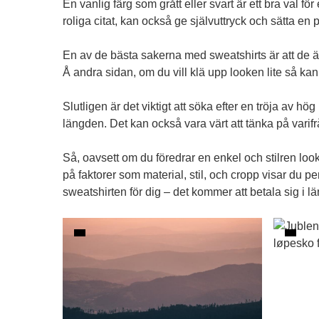
En vanlig färg som grått eller svart är ett bra val f
roliga citat, kan också ge självuttryck och sätta en p
En av de bästa sakerna med
sweatshirts
är att de 
Å andra sidan, om du vill klä upp looken lite så kan
Slutligen är det viktigt att söka efter en tröja av hö
längden. Det kan också vara värt att tänka på varifr
Så, oavsett om du föredrar en enkel och stilren look 
på faktorer som material, stil, och cropp visar du pe
sweatshirten för dig – det kommer att betala sig i l