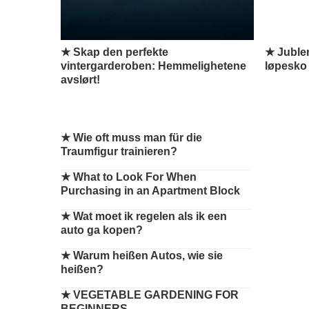
★ Skap den perfekte
★ Juble
vintergarderoben: Hemmelighetene
løpesko 
avslørt!
★
Wie oft muss man für die
Traumfigur trainieren?
★
What to Look For When
Purchasing in an Apartment Block
★
Wat moet ik regelen als ik een
auto ga kopen?
★
Warum heißen Autos, wie sie
heißen?
★
VEGETABLE GARDENING FOR
BEGINNERS