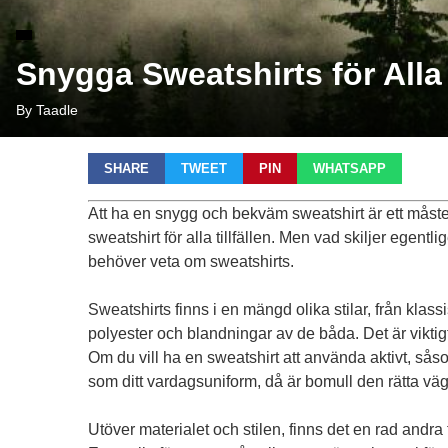
Snygga Sweatshirts för Alla T
By Taadle
SHARE
TWEET
PIN
WHATSAPP
Att ha en snygg och bekväm sweatshirt är ett måste 
sweatshirt för alla tillfällen. Men vad skiljer egent
behöver veta om sweatshirts.
Sweatshirts finns i en mängd olika stilar, från klas
polyester och blandningar av de båda. Det är viktigt 
Om du vill ha en sweatshirt att använda aktivt, såsom 
som ditt vardagsuniform, då är bomull den rätta vä
Utöver materialet och stilen, finns det en rad andra 