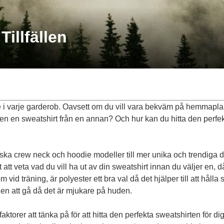
illfällen
i varje garderob. Oavsett om du vill vara bekväm på hemmaplan ell
ligen en sweatshirt från en annan? Och hur kan du hitta den perfekta
siska crew neck och hoodie modeller till mer unika och trendiga de
att veta vad du vill ha ut av din sweatshirt innan du väljer en, då 
vid träning, är polyester ett bra val då det hjälper till att hålla 
gen att gå då det är mjukare på huden.
faktorer att tänka på för att hitta den perfekta sweatshirten för d