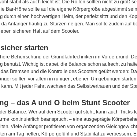
hl stabil als auch leicht ist. Die Rollen sollten nicht zu groß s
 Die Bar-Höhe sollte auf die eigene Körpergröße abgestimmt se
g durch einen hochwertigen Helm, der perfekt sitzt und den Kop
e da Anfänger häufig zu Stürzen neigen. Man sollte zudem auf
geben sicheren Halt auf dem Scooter.
sicher starten
ichere Beherrschung der Grundfahrtechniken im Vordergrund. Der
enutzt. Wichtig ist dabei, die Balance schon aufrecht zu halt
 das Bremsen und die Kontrolle des Scooters geübt werden: Da
änger sollten vor allem in ruhigen, ebenen Umgebungen starten
 kann. Mit jeder Fahrt wachsen das Selbstvertrauen und der
ng – das A und O beim Stunt Scooter
n der Balance. Wer auf dem Scooter gut steht, kann auch Tricks 
me kontinuierlich beansprucht – eine ausgeprägte Körperbeher
eiten. Viele Anfänger profitieren von ergänzenden Gleichgewic
en am Tag helfen, Körpergefühl und Stabilität zu verbessern. E