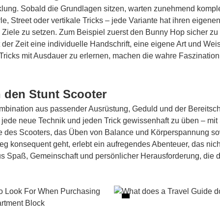
cklung. Sobald die Grundlagen sitzen, warten zunehmend komple
e, Street oder vertikale Tricks – jede Variante hat ihren eigene
ine Ziele zu setzen. Zum Beispiel zuerst den Bunny Hop sicher z
der Zeit eine individuelle Handschrift, eine eigene Art und We
ricks mit Ausdauer zu erlernen, machen die wahre Faszination 
in den Stunt Scooter
ombination aus passender Ausrüstung, Geduld und der Bereitschaft
rn jede neue Technik und jeden Trick gewissenhaft zu üben – mit 
e des Scooters, das Üben von Balance und Körperspannung sow
eg konsequent geht, erlebt ein aufregendes Abenteuer, das nicht 
 aus Spaß, Gemeinschaft und persönlicher Herausforderung, die d