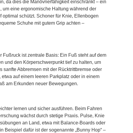
ein, da dies die Manövrierfähigkeit einschränkt – ein
in, um eine ergonomische Haltung während der
f optimal schützt. Schoner für Knie, Ellenbogen
 bequeme Schuhe mit gutem Grip achten –
 Fußruck ist zentrale Basis: Ein Fuß steht auf dem
en und den Körperschwerpunkt tief zu halten, um
s sanfte Abbremsen mit der Rücktrittbremse oder
, etwa auf einem leeren Parkplatz oder in einem
 Spaß am Erkunden neuer Bewegungen.
leichter lernen und sicher ausführen. Beim Fahren
rschung wächst durch stetige Praxis. Pulse, Knie
htsübungen an Land, etwa mit Balance-Boards oder
in Beispiel dafür ist der sogenannte „Bunny Hop“ –