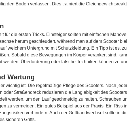
itig den Boden verlassen. Dies trainiert die Gleichgewichtsreak
rn
it für die ersten Tricks. Einsteiger sollten mit einfachen Manö
gsachse herum geschleudert, während man auf dem Scooter blei
ng auf weichem Untergrund mit Schutzkleidung. Ein Tipp ist es
Füßen. Sobald diese Bewegungen im Körper verankert sind, kan
geübt werden, Überforderung oder falsche Techniken können zu un
und Wartung
ger wichtig ist: Die regelmäßige Pflege des Scooters. Nach jede
 oder Straßendreck reduzieren die Langlebigkeit des Scooters 
elt werden, um den Lauf geschmeidig zu halten. Schrauben u
ngen zu vermeiden. Ein gutes Beispiel aus der Praxis: Ein Riss i
ungsrisiken verhindern. Auch der Griffbandwechsel sollte in 
s sicheren Griffs.