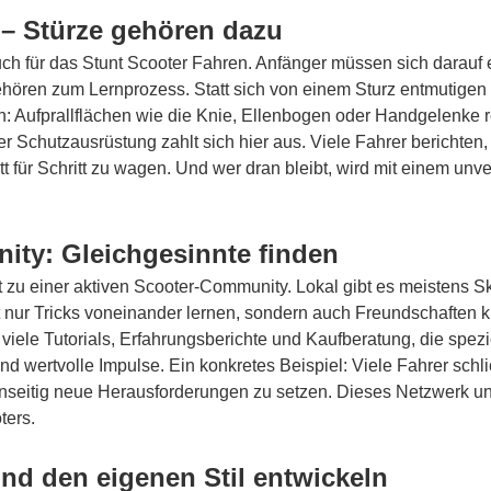
– Stürze gehören dazu
uch für das Stunt Scooter Fahren. Anfänger müssen sich darauf ei
hören zum Lernprozess. Statt sich von einem Sturz entmutigen z
llen: Aufprallflächen wie die Knie, Ellenbogen oder Handgelenke
r Schutzausrüstung zahlt sich hier aus. Viele Fahrer berichte
t für Schritt zu wagen. Und wer dran bleibt, wird mit einem unve
ity: Gleichgesinnte finden
eit zu einer aktiven Scooter-Community. Lokal gibt es meistens 
ht nur Tricks voneinander lernen, sondern auch Freundschaften 
ele Tutorials, Erfahrungsberichte und Kaufberatung, die spezie
nd wertvolle Impulse. Ein konkretes Beispiel: Viele Fahrer s
seitig neue Herausforderungen zu setzen. Dieses Netzwerk unte
ters.
und den eigenen Stil entwickeln