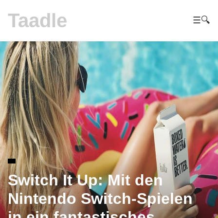
Taadle
☰
🔍
Switch It Up: Mit den
Nintendo Switch-Spielen
in ein fantastisches