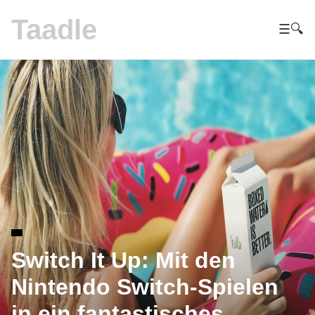
Taadle
☰
🔍
Switch It Up: Mit den
Nintendo Switch-Spielen
in ein fantastisches