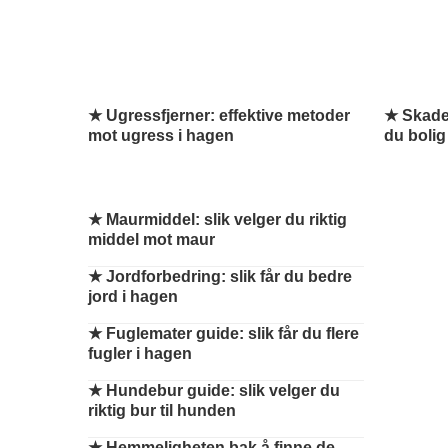
★ Ugressfjerner: effektive metoder
★ Skaded
mot ugress i hagen
du bolig
★
Maurmiddel: slik velger du riktig
middel mot maur
★
Jordforbedring: slik får du bedre
jord i hagen
★
Fuglemater guide: slik får du flere
fugler i hagen
★
Hundebur guide: slik velger du
riktig bur til hunden
★
Hemmeligheten bak å finne de