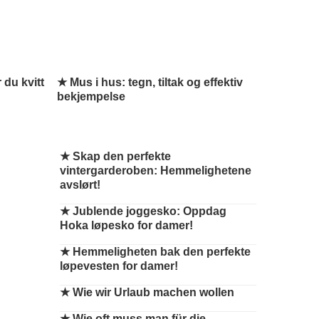
 du kvitt
★ Mus i hus: tegn, tiltak og effektiv
bekjempelse
★
Skap den perfekte
vintergarderoben: Hemmelighetene
avslørt!
★
Jublende joggesko: Oppdag
Hoka løpesko for damer!
★
Hemmeligheten bak den perfekte
løpevesten for damer!
★
Wie wir Urlaub machen wollen
★
Wie oft muss man für die