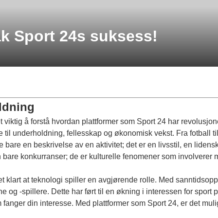
 Sport 24s suksess!
ldning
det viktig å forstå hvordan plattformer som
Sport 24
har revolusjone
e til underholdning, fellesskap og økonomisk vekst. Fra fotball ti
 bare en beskrivelse av en aktivitet; det er en livsstil, en li
re konkurranser; de er kulturelle fenomener som involverer mil
t klart at teknologi spiller en avgjørende rolle. Med sanntidsopp
g -spillere. Dette har ført til en økning i interessen for sport p
som fanger din interesse. Med plattformer som
Sport 24
, er det mul