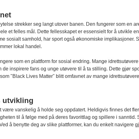
net
flytelse strekker seg langt utover banen. Den fungerer som en aren
et felles mål. Dette fellesskapet er essensielt for å utvikle en f
 fremme sosialt samhold, har sport også økonomiske implikasjoner.
remmer lokal handel.
ere som en plattform for sosial endring. Mange idrettsutøvere bru
e inspirere fans og unge utøvere til å ta stilling. Dette gjør spo
m "Black Lives Matter" blitt omfavnet av mange idrettsutøvere, 
utvikling
 være vanskelig å holde seg oppdatert. Heldigvis finnes det flere
gheten til å følge med på deres favorittlag og spillere i sanntid
ger. Ved å benytte deg av slike plattformer, kan du enkelt navige