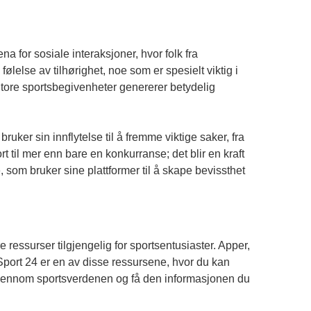
a for sosiale interaksjoner, hvor folk fra
ølelse av tilhørighet, noe som er spesielt viktig i
 Store sportsbegivenheter genererer betydelig
ker sin innflytelse til å fremme viktige saker, fra
rt til mer enn bare en konkurranse; det blir en kraft
som bruker sine plattformer til å skape bevissthet
 ressurser tilgjengelig for sportsentusiaster. Apper,
. Sport 24 er en av disse ressursene, hvor du kan
re gjennom sportsverdenen og få den informasjonen du