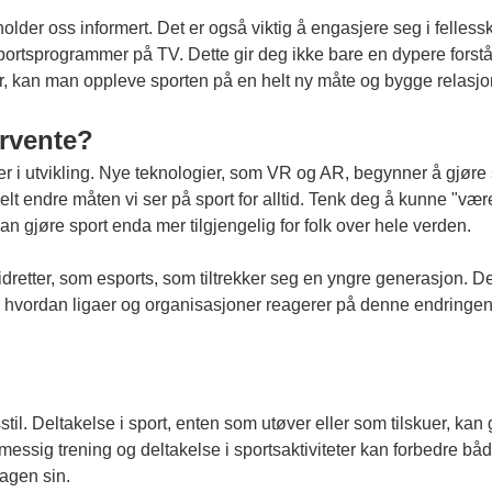
older oss informert. Det er også viktig å engasjere seg i felles
 sportsprogrammer på TV. Dette gir deg ikke bare en dypere forst
r, kan man oppleve sporten på en helt ny måte og bygge relasjo
orvente?
 er i utvikling. Nye teknologier, som VR og AR, begynner å gjøre s
lt endre måten vi ser på sport for alltid. Tenk deg å kunne "vær
kan gjøre sport enda mer tilgjengelig for folk over hele verden.
e idretter, som esports, som tiltrekker seg en yngre generasjon. Det
å se hvordan ligaer og organisasjoner reagerer på denne endringen 
il. Deltakelse i sport, enten som utøver eller som tilskuer, kan 
ssig trening og deltakelse i sportsaktiviteter kan forbedre både
agen sin.