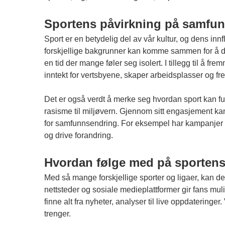
Sportens påvirkning på samfun
Sport er en betydelig del av vår kultur, og dens inn
forskjellige bakgrunner kan komme sammen for å dele 
en tid der mange føler seg isolert. I tillegg til å
inntekt for vertsbyene, skaper arbeidsplasser og f
Det er også verdt å merke seg hvordan sport kan fung
rasisme til miljøvern. Gjennom sitt engasjement kan d
for samfunnsendring. For eksempel har kampanjer so
og drive forandring.
Hvordan følge med på sportens 
Med så mange forskjellige sporter og ligaer, kan det
nettsteder og sosiale medieplattformer gir fans muli
finne alt fra nyheter, analyser til live oppdaterin
trenger.