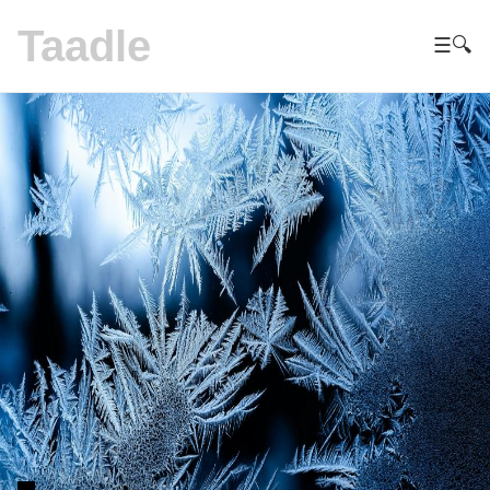
Taadle
☰
🔍