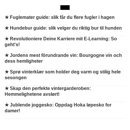
★
Fuglemater guide: slik får du flere fugler i hagen
★
Hundebur guide: slik velger du riktig bur til hunden
★
Revolutioniere Deine Karriere mit E-Learning: So
geht's!
★
Jordens mest förundrande vin: Bourgogne vin och
dess hemligheter
★
Sprø vinterklær som holder deg varm og stilig hele
sesongen
★
Skap den perfekte vintergarderoben:
Hemmelighetene avslørt!
★
Jublende joggesko: Oppdag Hoka løpesko for
damer!